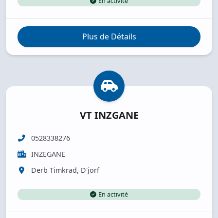
En activité
Plus de Détails
VT INZGANE
0528338276
INZEGANE
Derb Timkrad, D'jorf
En activité